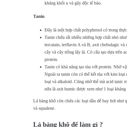
kháng khối u và gây độc tế bào.
Tanin
Đây là một hợp chất polyphenol có trong thực
Tanin chứa rất nhiều những hợp chất nhỏ như p
tercatain, terflavin A và B, axit chebulagic và
cây và cây trồng lấy lá. Có cấu tạo dựa trên a
protein.
Tanin có khả năng tạo tủa với protein. Nhờ v
Ngoài ra tanin còn có thể kết tủa với kim lo
loại và alkaloid. Cũng nhờ thế mà acid tanic m
nữa là axit humic được xem như 1 loại kháng s
Lá bàng khô còn chứa các loại dầu dễ bay hơi như q
và squalene.
Lá bàng khô để làm gì ?