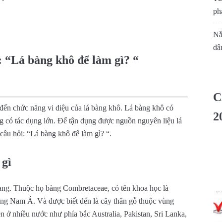
 "
phá
Nắ
dâ
i: “Lá bàng khô để làm gì? “
C
 đến chức năng vi diệu của lá bàng khô. Lá bàng khô có
2
g có tác dụng lớn. Để tận dụng được nguồn nguyên liệu lá
câu hỏi: “Lá bàng khô để làm gì? “.
 gì
ang. Thuộc họ bàng Combretaceae, có tên khoa học là
ùng Nam Á. Và được biết đến là cây thân gỗ thuộc vùng
ên ở nhiều nước như phía bắc Australia, Pakistan, Sri Lanka,