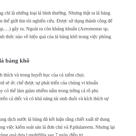
g chỉ là những loại lá bình thường. Nhưng thật ra lá bàng
n thế giới tìm tòi nghiên cứu. Được sử dụng thành công để
a sp,…) gây ra. Ngoài ra còn kháng khuẩn (Aeromonas sp,
h thức nào về hiệu quả của lá bàng khô trong việc phòng
lá bàng khô
h thích và trong huyết học của cá xiêm chọi.
ml sẽ ức chế được sự phát triển của chủng vi khuẩn
y có thể làm giảm nhiễm nấm trong trứng cá rô phi.
rên cá diếc và có khả năng tái sinh đuôi và kích thích sự
ng dịch nước lá bàng đã kết luận rằng chiết xuất từ dung
ng việc kiểm soát sán lá đơn chủ và P.pilulareem. Nhưng lại
ng quả dưa l.multifiliis sau 7 ngày điều trị.