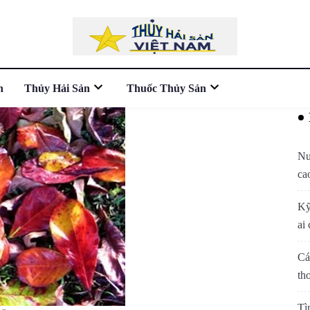
n
Thủy Hải Sản
Thuốc Thủy Sản
Nu
ca
Kỹ
ai 
Cá
th
Tì