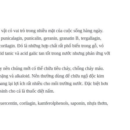
 vật có vai trò trong nhiều mặt của cuộc sống hàng ngày.
unicalagin, punicalin, geranin, granatin B, tergallagin,
 corilagin. Đó là những hợp chất rất phổ biến trong gỗ, vỏ
cid tanic và acid galic tan tốt trong nước nhưng phản ứng với
ậy nên chúng mới có thể chữa tiêu chảy, chống chảy máu.
ại nặng và alkaloid. Nên thường dùng để chữa ngộ độc kim
ang lại lợi ích rất nhiều cho môi trường nước. Đặc biệt hơn
inh cho cá là thuốc diệt nấm.
uercentin, corilagin, kamferolphenols, saponin, nhựa thơm,