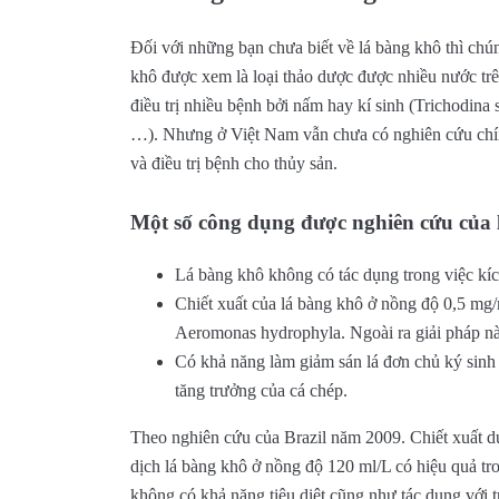
Đối với những bạn chưa biết về lá bàng khô thì chún
khô được xem là loại thảo dược được nhiều nước trê
điều trị nhiều bệnh bởi nấm hay kí sinh (Trichodin
…). Nhưng ở Việt Nam vẫn chưa có nghiên cứu chín
và điều trị bệnh cho thủy sản.
Một số công dụng được nghiên cứu của 
Lá bàng khô không có tác dụng trong việc kíc
Chiết xuất của lá bàng khô ở nồng độ 0,5 mg/
Aeromonas hydrophyla. Ngoài ra giải pháp nà
Có khả năng làm giảm sán lá đơn chủ ký sinh t
tăng trưởng của cá chép.
Theo nghiên cứu của Brazil năm 2009. Chiết xuất du
dịch lá bàng khô ở nồng độ 120 ml/L có hiệu quả tro
không có khả năng tiêu diệt cũng như tác dụng với trù