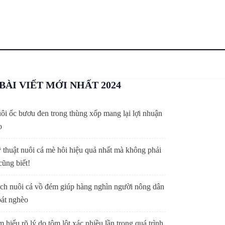
BÀI VIẾT MỚI NHẤT 2024
ôi ốc bươu đen trong thùng xốp mang lại lợi nhuận
o
 thuật nuôi cá mè hôi hiệu quả nhất mà không phải
cũng biết!
ch nuôi cá vồ đém giúp hàng nghìn người nông dân
oát nghèo
m hiểu rõ lý do tôm lột xác nhiều lần trong quá trình