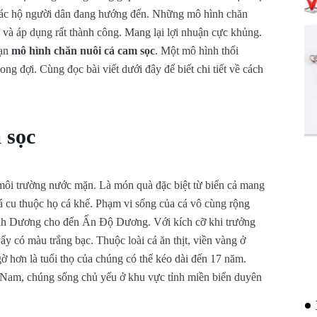
 các hộ người dân đang hướng đến. Những mô hình chăn
và áp dụng rất thành công. Mang lại lợi nhuận cực khủng.
bạn
mô hình chăn nuôi cá cam sọc
. Một mô hình thổi
g đợi. Cùng đọc bài viết dưới đây để biết chi tiết về cách
 sọc
g môi trường nước mặn. Là món quà đặc biệt từ biển cả mang
cá cu thuộc họ cá khế. Phạm vi sống của cá vô cùng rộng
ình Dương cho đến Ấn Độ Dương. Với kích cỡ khi trưởng
 vẩy có màu trắng bạc. Thuộc loài cá ăn thịt, viền vàng ở
ờ hơn là tuổi thọ của chúng có thể kéo dài đến 17 năm.
t Nam, chúng sống chủ yếu ở khu vực tỉnh miền biển duyên