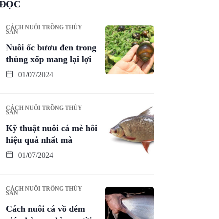
ĐỌC
CÁCH NUÔI TRỒNG THỦY
SẢN
Nuôi ốc bươu đen trong
thùng xốp mang lại lợi
01/07/2024
CÁCH NUÔI TRỒNG THỦY
SẢN
Kỹ thuật nuôi cá mè hôi
hiệu quả nhất mà
01/07/2024
CÁCH NUÔI TRỒNG THỦY
SẢN
Cách nuôi cá vồ đém