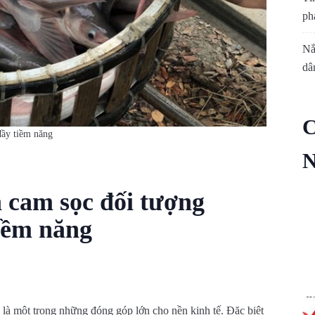
phá
Nắ
dâ
đầy tiềm năng
N
 cam sọc đối tượng
tiềm năng
n là một trong những đóng góp lớn cho nền kinh tế. Đặc biệt