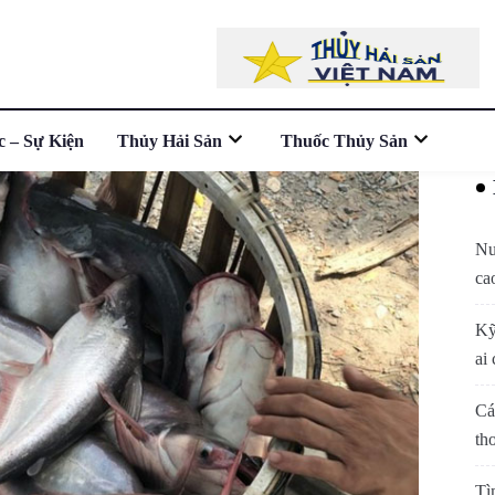
c – Sự Kiện
Thủy Hải Sản
Thuốc Thủy Sản
Nu
ca
Kỹ
ai 
Cá
th
Tì