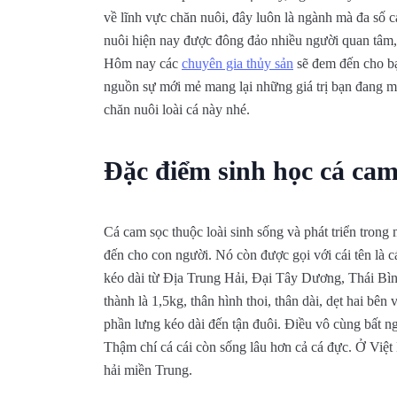
về lĩnh vực chăn nuôi, đây luôn là ngành mà đa số
nuôi hiện nay được đông đảo nhiều người quan tâm, 
Hôm nay các
chuyên gia thủy sản
sẽ đem đến cho 
nguồn sự mới mẻ mang lại những giá trị bạn đang mon
chăn nuôi loài cá này nhé.
Đặc điểm sinh học cá cam
Cá cam sọc thuộc loài sinh sống và phát triển tron
đến cho con người. Nó còn được gọi với cái tên là 
kéo dài từ Địa Trung Hải, Đại Tây Dương, Thái B
thành là 1,5kg, thân hình thoi, thân dài, dẹt hai bên
phần lưng kéo dài đến tận đuôi. Điều vô cùng bất ng
Thậm chí cá cái còn sống lâu hơn cả cá đực. Ở Việ
hải miền Trung.