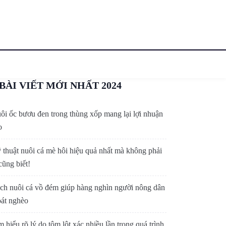
BÀI VIẾT MỚI NHẤT 2024
ôi ốc bươu đen trong thùng xốp mang lại lợi nhuận
o
 thuật nuôi cá mè hôi hiệu quả nhất mà không phải
cũng biết!
ch nuôi cá vồ đém giúp hàng nghìn người nông dân
oát nghèo
m hiểu rõ lý do tôm lột xác nhiều lần trong quá trình