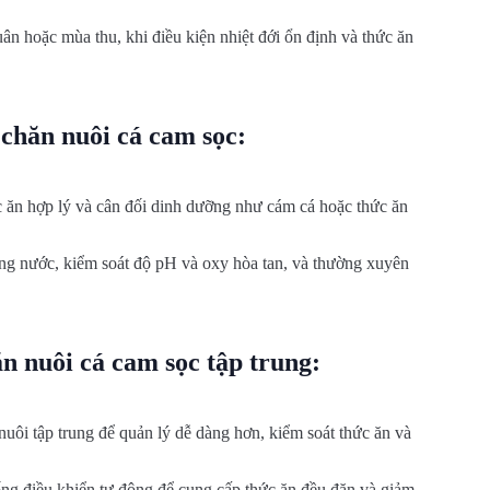
ân hoặc mùa thu, khi điều kiện nhiệt đới ổn định và thức ăn
chăn nuôi cá cam sọc:
c ăn hợp lý và cân đối dinh dưỡng như cám cá hoặc thức ăn
ng nước, kiểm soát độ pH và oxy hòa tan, và thường xuyên
ăn nuôi cá cam
sọc
tập trung:
nuôi tập trung để quản lý dễ dàng hơn, kiểm soát thức ăn và
ống điều khiển tự động để cung cấp thức ăn đều đặn và giảm