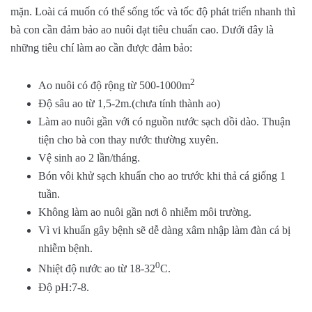
mặn. Loài cá muốn có thể sống tốc và tốc độ phát triển nhanh thì
bà con cần đảm bảo ao nuôi đạt tiêu chuẩn cao. Dưới đây là
những tiêu chí làm ao cần được đảm bảo:
2
Ao nuôi có độ rộng từ 500-1000m
Độ sâu ao từ 1,5-2m.(chưa tính thành ao)
Làm ao nuôi gần với có nguồn nước sạch dồi dào. Thuận
tiện cho bà con thay nước thường xuyên.
Vệ sinh ao 2 lần/tháng.
Bón vôi khử sạch khuẩn cho ao trước khi thả cá giống 1
tuần.
Không làm ao nuôi gần nơi ô nhiễm môi trường.
Vì vi khuẩn gây bệnh sẽ dễ dàng xâm nhập làm đàn cá bị
nhiễm bệnh.
0
Nhiệt độ nước ao từ 18-32
C.
Độ pH:7-8.