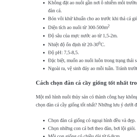
Không đặt ao nuôi gần nơi ô nhiễm môi trườn
đàn cá.
Bón vôi khử khuẩn cho ao trước khi thả cá gi
2
Diện tích ao nuôi từ 300-500m
Độ sâu của mực nước ao từ 1,5-2m.
0
Nhiệt độ ổn định từ 20-30
C.
Độ pH: 7,5-8,5.
Đặc biệt, muốn ao nuôi luôn trong trạng thái s
Ngoài ra, vệ sinh đáy ao mỗi tuần. Tránh trư
Cách chọn đàn cá cầy giống tốt nhất tr
Một mô hình nuôi thủy sản có thành công hay không
chọn đàn cá cầy giống tốt nhất? Những lưu ý dưới đ
Chọn đàn cá giống có ngoại hình đều và đẹp.
Chọn những con cá bơi theo đàn, bơi lội giỏi.
Mỗi con giống có chiều dài từ 6-8cm.