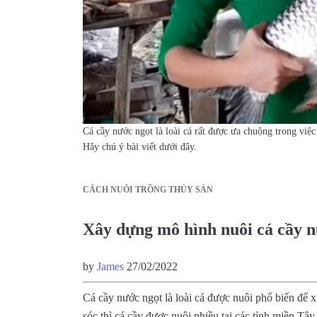
Cá cầy nước ngọt là loài cá rất được ưa chuộng trong việ
Hãy chú ý bài viết dưới đây.
CÁCH NUÔI TRỒNG THỦY SẢN
Xây dựng mô hình nuôi cá cầy n
by
James
27/02/2022
Cá cầy nước ngọt là loài cá được nuôi phổ biến để 
sóc thì cá cầy được nuôi nhiều tại các tỉnh miền Tâ