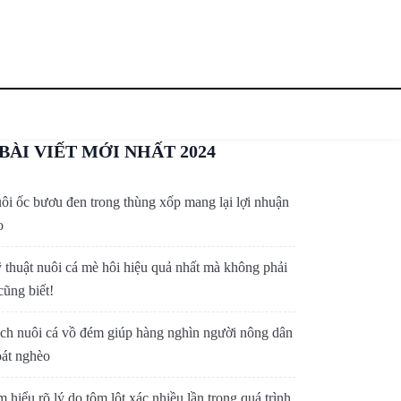
BÀI VIẾT MỚI NHẤT 2024
ôi ốc bươu đen trong thùng xốp mang lại lợi nhuận
o
 thuật nuôi cá mè hôi hiệu quả nhất mà không phải
cũng biết!
ch nuôi cá vồ đém giúp hàng nghìn người nông dân
oát nghèo
m hiểu rõ lý do tôm lột xác nhiều lần trong quá trình