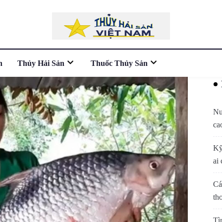
n
Thủy Hải Sản
Thuốc Thủy Sản
Nu
ca
Kỹ
ai 
Cá
th
Tì