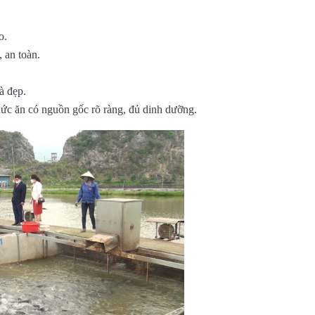
o.
 an toàn.
à đẹp.
ức ăn có nguồn gốc rõ ràng, đủ dinh dưỡng.