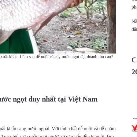
phá
Nắ
dâ
c xuất khẩu. Làm sao để nuôi cá cầy nước ngọt đạt doanh thu cao?
C
2
ước ngọt duy nhất tại Việt Nam
xuất khẩu sang nước ngoài. Với tính chất dễ nuôi và dễ chăm
y. Tuy nhiên, đa phần mọi người sẽ gặp vấn đề khi nuôi, làm