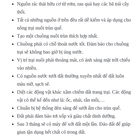
Nguồn rác thải hữu cơ từ rơm, rau quả hay các bã trái cây
thối.
Tất cả những nguồn ở trên đều rất dễ kiếm và áp dụng cho
nông trại nuôi trùn quế.
Tạo một chuồng nuôi trùn thích hợp nhất.
Chuồng phải có chỗ thoát nước tốt. Đảm bảo cho chuồng
trại sẽ không bao giờ bị úng nước.
Vị trí trại nuôi phải thoáng mát, có ánh sáng mặt trời chiếu
vào nhiều.
Có nguồn nước tưới đất thường xuyên nhất để đất luôn
màu mỡ, sạch sẽ.
Diệt các động vật khác xâm chiếm đất trang trại. Các động
vật có thể kể đến như là: ốc, nhái, rắn mối,…
Chuẩn bị hệ thống đèn sáng để sưởi ấm cho trùn quế.
Đất phải đảm bảo tơi xốp và giàu chất dinh dưỡng.
Sau 3 tháng sẽ có máy để xới đất một lần. Đảo đất để giúp
giun tận dụng hết chất có trong đất.