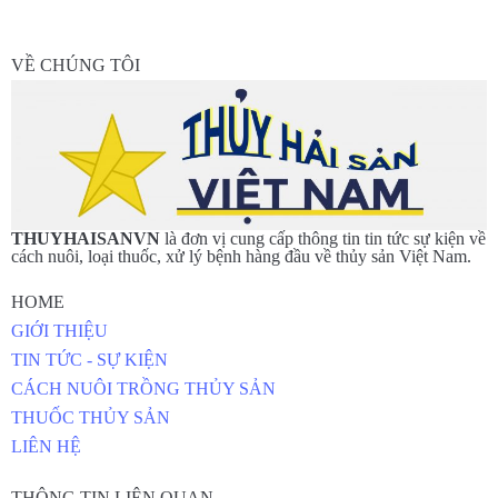
VỀ CHÚNG TÔI
THUYHAISANVN
là đơn vị cung cấp thông tin tin tức sự kiện về
cách nuôi, loại thuốc, xử lý bệnh hàng đầu về thủy sản Việt Nam.
HOME
GIỚI THIỆU
TIN TỨC - SỰ KIỆN
CÁCH NUÔI TRỒNG THỦY SẢN
THUỐC THỦY SẢN
LIÊN HỆ
THÔNG TIN LIÊN QUAN