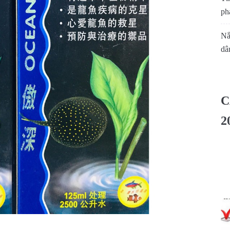
phá
Nắ
dâ
C
2