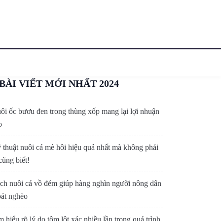
BÀI VIẾT MỚI NHẤT 2024
ôi ốc bươu đen trong thùng xốp mang lại lợi nhuận
o
 thuật nuôi cá mè hôi hiệu quả nhất mà không phải
cũng biết!
ch nuôi cá vồ đém giúp hàng nghìn người nông dân
oát nghèo
m hiểu rõ lý do tôm lột xác nhiều lần trong quá trình