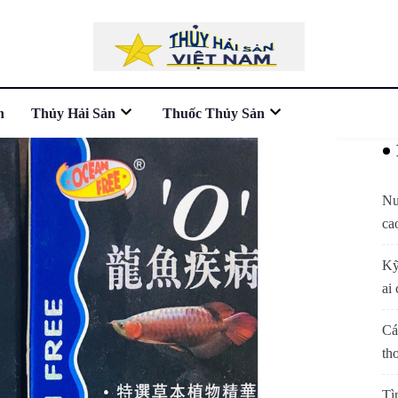
n
Thủy Hải Sản
Thuốc Thủy Sản
Nu
ca
Kỹ
ai 
Cá
th
Tì