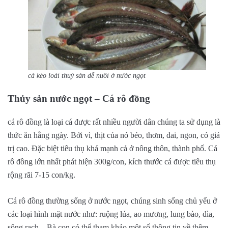
cá kèo loài thuỷ sản dễ nuôi ở nước ngọt
Thủy sản nước ngọt – Cá rô đồng
cá rô đồng là loại cá được rất nhiều người dân chúng ta sử dụng là
thức ăn hằng ngày. Bởi vì, thịt của nó béo, thơm, dai, ngon, có giá
trị cao. Đặc biệt tiêu thụ khá mạnh cả ở nông thôn, thành phố. Cá
rô đồng lớn nhất phát hiện 300g/con, kích thước cá được tiêu thụ
rộng rãi 7-15 con/kg.
Cá rô đồng thường sống ở nước ngọt, chúng sinh sống chủ yếu ở
các loại hình mặt nước như: ruộng lúa, ao mương, lung bào, đìa,
sông rạch…Bà con có thể tham khảo một số thông tin về thêm