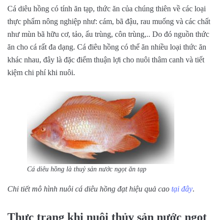
Cá diêu hồng có tính ăn tạp, thức ăn của chúng thiên về các loại
thực phẩm nông nghiệp như: cám, bã đậu, rau muống và các chất
như mùn bã hữu cơ, tảo, ấu trùng, côn trùng,.. Do đó nguồn thức
ăn cho cá rất đa dạng. Cá điêu hồng có thể ăn nhiều loại thức ăn
khác nhau, đây là đặc điểm thuận lợi cho nuôi thâm canh và tiết
kiệm chi phí khi nuôi.
Cá diêu hồng là thuỷ sản nước ngọt ăn tạp
Chi tiết mô hình nuôi cá diêu hồng đạt hiệu quả cao
tại đây
.
Thực trạng khi nuôi thủy sản nước ngọt