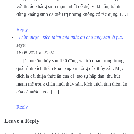
với thuốc kháng sinh mạnh nhất để diệt vi khuẩn, tránh
dùng kháng sinh đã điều trị nhưng không có tác dụng. […]
Reply
"Thần dược" kích thích mùi thức ăn cho thủy sản là fl20
says:
16/08/2021 at 22:24
[…] Thức ăn thủy sản fl20 đóng vai trò quan trọng trong
quá trình kích thích khả năng ăn uống của thủy sản. Mục
đích là cải thiện thức ăn của cá, tạo sự hấp dẫn, thu hút
mạnh mẽ trong chăn nuôi thủy sản. kích thích tính thèm ăn
của cá nước ngọt. […]
Reply
Leave a Reply