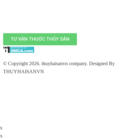
TƯ VẤN THUỐC THỦY SẢN
© Copyright 2026. thuyhaisanvn company. Designed By
THUYHAISANVN
x
x