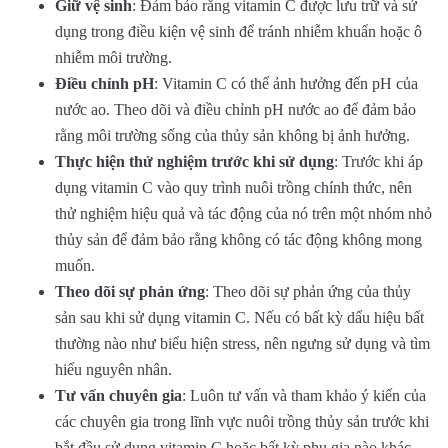
Giữ vệ sinh
: Đảm bảo rằng vitamin C được lưu trữ và sử
dụng trong điều kiện vệ sinh để tránh nhiễm khuẩn hoặc ô
nhiễm môi trường.
Điều chỉnh pH
: Vitamin C có thể ảnh hưởng đến pH của
nước ao. Theo dõi và điều chỉnh pH nước ao để đảm bảo
rằng môi trường sống của thủy sản không bị ảnh hưởng.
Thực hiện thử nghiệm trước khi sử dụng
: Trước khi áp
dụng vitamin C vào quy trình nuôi trồng chính thức, nên
thử nghiệm hiệu quả và tác động của nó trên một nhóm nhỏ
thủy sản để đảm bảo rằng không có tác động không mong
muốn.
Theo dõi sự phản ứng
: Theo dõi sự phản ứng của thủy
sản sau khi sử dụng vitamin C. Nếu có bất kỳ dấu hiệu bất
thường nào như biểu hiện stress, nên ngưng sử dụng và tìm
hiểu nguyên nhân.
Tư vấn chuyên gia
: Luôn tư vấn và tham khảo ý kiến của
các chuyên gia trong lĩnh vực nuôi trồng thủy sản trước khi
bắt đầu sử dụng vitamin C hoặc bất kỳ phụ gia nào khác.