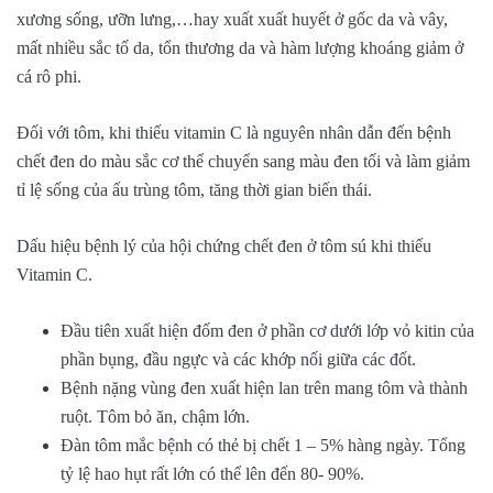
xương sống, ưỡn lưng,…hay xuất xuất huyết ở gốc da và vây,
mất nhiều sắc tố da, tổn thương da và hàm lượng khoáng giảm ở
cá rô phi.
Đối với tôm, khi thiếu vitamin C là nguyên nhân dẫn đến bệnh
chết đen do màu sắc cơ thể chuyển sang màu đen tối và làm giảm
tỉ lệ sống của ấu trùng tôm, tăng thời gian biến thái.
Dấu hiệu bệnh lý của hội chứng chết đen ở tôm sú khi thiếu
Vitamin C.
Đầu tiên xuất hiện đốm đen ở phần cơ dưới lớp vỏ kitin của
phần bụng, đầu ngực và các khớp nối giữa các đốt.
Bệnh nặng vùng đen xuất hiện lan trên mang tôm và thành
ruột. Tôm bỏ ăn, chậm lớn.
Đàn tôm mắc bệnh có thẻ bị chết 1 – 5% hàng ngày. Tổng
tỷ lệ hao hụt rất lớn có thể lên đến 80- 90%.