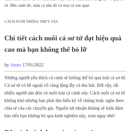
rũ. Bên cạnh đó, màu cá nâu đỏ và mai cá xòe quạt.
CÁCH NUÔI TRỒNG THỦY SẢN
Chi tiết cách nuôi cá sư tử đạt hiệu quả
cao mà bạn không thể bỏ lỡ
by
James
17/01/2022
Những người yêu thích cá cảnh sẽ không thể bỏ qua loài cá sư tử.
Cá sư tử có bề ngoài vô cùng lộng lẫy và thu hút. Bởi vậy, rất
nhiều người săn đón và nuôi loài cá cảnh này. Cách nuôi cá sư tử
không khó nhưng bạn phải tìm hiểu kỹ về chúng hoặc nghe theo
chia sẻ của các chuyên gia. Nguồn lợi nhuận khủng sẽ luôn đảm
bảo nếu bạn không bỏ qua kinh nghiệm này, xem ngay nhé!