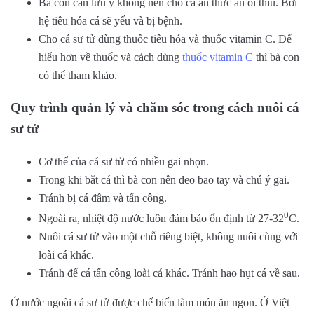
Bà con cần lưu ý không nên cho cá ăn thức ăn ôi thiu. Bởi
hệ tiêu hóa cá sẽ yếu và bị bệnh.
Cho cá sư tử dùng thuốc tiêu hóa và thuốc vitamin C. Để
hiểu hơn về thuốc và cách dùng
thuốc vitamin C
thì bà con
có thể tham khảo.
Quy trình quản lý và chăm sóc trong cách nuôi cá
sư tử
Cơ thể của cá sư tử có nhiều gai nhọn.
Trong khi bắt cá thì bà con nên đeo bao tay và chú ý gai.
Tránh bị cá đâm và tấn công.
0
Ngoài ra, nhiệt độ nước luôn đảm bảo ổn định từ 27-32
C.
Nuôi cá sư tử vào một chỗ riêng biệt, không nuôi cùng với
loài cá khác.
Tránh để cá tấn công loài cá khác. Tránh hao hụt cá về sau.
Ở nước ngoài cá sư tử được chế biến làm món ăn ngon. Ở Việt