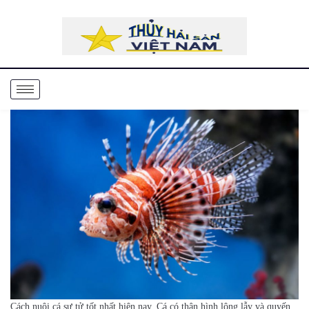
Cách nuôi cá sư tử tốt nhất hiện nay. Cá có thân hình lộng lẫy và quyến