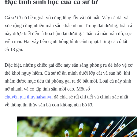
Đặc tính sinh học của cá sư tử
Cá sư tử có bề ngoài vô cùng lộng lẫy và bắt mắt. Vây cá dài và
xòe rộng cùng nhiều màu sắc khác nhau. Trong đại dương, loài cá
này được biết đến là hoa hậu đại dương. Thân cá màu nâu đỏ, sọc
viền mai. Hai vây bên cạnh hông hình cánh quạt.Lưng cá có tất
cả 13 gai.
Đặc biệt, những chiếc gai độc này sẵn sàng phóng ra để bảo vệ cơ
thể khỏi nguy hiểm. Cá sư tử ẩn mình dưới lớp cát và san hô, khi
nhắm được mục tiêu thì phóng gai ra để bắt mồi. Loài cá này sinh
nở nhanh và có tập tính săn mồi cao. Một số
chuyên gia thuyhaisanvn
đã chia sẻ rất chi tiết và chính xác nhất
về thông tin thủy sản bà con không nên bỏ lỡ.