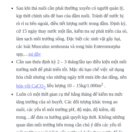
Sau khi thả nuôi cần phải thường xuyên có người quản lý,
kịp thời chỉnh sửa đê bao của đầm nuôi. Tránh để nước bị
rò rỉ ra bên ngoài, điều tiết lượng nước trong đầm. Định kỳ,
cứ 15 ngày thay nước một lần, kiểm tra sự phát triển của sò,
làm sạch môi trường sống. Đặc biệt các sinh vật gây hại,
các loài
Musculus senhousia
và rong bún Enteromorpha
spp,…
tại đây
Cần san thưa định kỳ 2 – 3 tháng/lần tạo điều kiện một môi
trường mới để phát triển tốt. Mặc dù hạn chế việc sử dụng
hóa chất nhưng vào những ngày trời mưa lớn dai dẳng, nên
2
bón vôi CaCO
liều lượng 10 – 15kg/1.000m
.
3
Luôn có một thời gian cụ thể hằng tháng để kiểm tra mức
tăng trưởng của sò huyết. Các đối tượng khác trong ao
nuôi, các yếu tố môi trường pH, độ mặn, độ kiềm, độ
trong…để đưa ra hướng giải quyết kịp thời. Không những
quan tâm môi trường bên trong cần chú ý đến các yếu tố