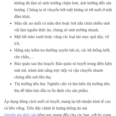
không đủ làm sò sinh trưởng chậm hơn, ảnh hưởng đến sản
hượng. Chúng ta sẽ chuyển bớt một lượng sò tới nuôi ở một
đầm khác.
Màu sắc ao nuôi có màu đen hoặc hơi nâu chưa nhiều sinh
vật làm nguồn thức ăn, chúng sẽ sinh trưởng nhanh.
Mặt bãi màu xanh hoặc vàng các loại tảo mọc quá dày, vô
ích.
Hằng này kiểm tra thường xuyên bãi sò, các hệ thống lưới,
che chắn,…
Bảo quản sau thu hoạch: Bảo quản sò huyết trong điều kiện
mát mẻ, tránh ánh nắng trực tiếp và vận chuyển nhanh
chóng đến nơi tiêu thụ.
Thị trường tiêu thụ: Nghiên cứu và tìm hiểu thị trường tiêu
thụ để đảm bảo đầu ra ổn định cho sản phẩm.
Áp dụng đúng cách nuôi sò huyết, mang lại lợi nhuận kinh tế cao
và bền vững. Trên đây chính là lượng thông tin mà
chuyên gia thủy sản
hôm nay mang đến cho các bạn, với hy vọng