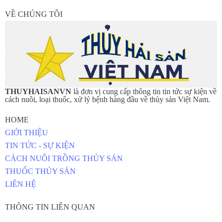
VỀ CHÚNG TÔI
THUYHAISANVN
là đơn vị cung cấp thông tin tin tức sự kiện về
cách nuôi, loại thuốc, xử lý bệnh hàng đầu về thủy sản Việt Nam.
HOME
GIỚI THIỆU
TIN TỨC - SỰ KIỆN
CÁCH NUÔI TRỒNG THỦY SẢN
THUỐC THỦY SẢN
LIÊN HỆ
THÔNG TIN LIÊN QUAN