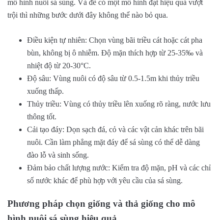
mô hình nuôi sá sùng. Và để có một mô hình đạt hiệu quả vượt
trội thì những bước dưới đây không thể nào bỏ qua.
Điều kiện tự nhiên: Chọn vùng bãi triều cát hoặc cát pha
bùn, không bị ô nhiễm. Độ mặn thích hợp từ 25-35‰ và
nhiệt độ từ 20-30°C.
Độ sâu: Vùng nuôi có độ sâu từ 0.5-1.5m khi thủy triều
xuống thấp.
Thủy triều: Vùng có thủy triều lên xuống rõ ràng, nước lưu
thông tốt.
Cải tạo đáy: Dọn sạch đá, cỏ và các vật cản khác trên bãi
nuôi. Cần làm phẳng mặt đáy để sá sùng có thể dễ dàng
đào lỗ và sinh sống.
Đảm bảo chất lượng nước: Kiểm tra độ mặn, pH và các chỉ
số nước khác để phù hợp với yêu cầu của sá sùng.
Phương pháp chọn giống và thả giống cho mô
hình nuôi sá sùng hiệu quả