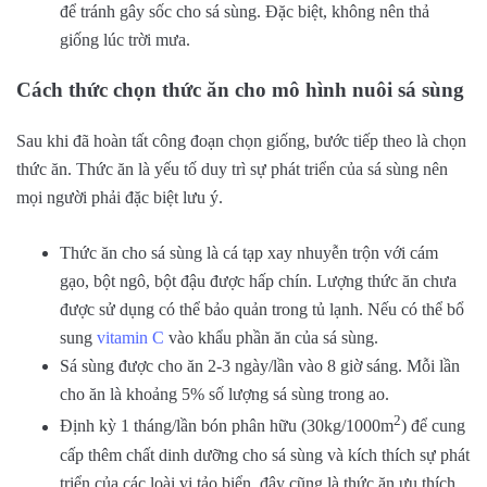
để tránh gây sốc cho sá sùng. Đặc biệt, không nên thả
giống lúc trời mưa.
Cách thức chọn thức ăn cho mô hình nuôi sá sùng
Sau khi đã hoàn tất công đoạn chọn giống, bước tiếp theo là chọn
thức ăn. Thức ăn là yếu tố duy trì sự phát triển của sá sùng nên
mọi người phải đặc biệt lưu ý.
Thức ăn cho sá sùng là cá tạp xay nhuyễn trộn với cám
gạo, bột ngô, bột đậu được hấp chín. Lượng thức ăn chưa
được sử dụng có thể bảo quản trong tủ lạnh. Nếu có thể bổ
sung
vitamin C
vào khẩu phần ăn của sá sùng.
Sá sùng được cho ăn 2-3 ngày/lần vào 8 giờ sáng. Mỗi lần
cho ăn là khoảng 5% số lượng sá sùng trong ao.
2
Định kỳ 1 tháng/lần bón phân hữu (30kg/1000m
) để cung
cấp thêm chất dinh dưỡng cho sá sùng và kích thích sự phát
triển của các loài vi tảo biển, đây cũng là thức ăn ưu thích