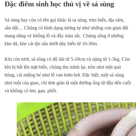
Đặc điểm sinh học thú vị về sá sùng
Sá sùng hay còn có tên gọi khác là sa sùng, trùn biển, địa sâm,
sâu đất… Chúng có hình dạng tương tự như những con giun đất
mang dáng vẻ khổng lồ và đầy màu sắc. Chúng sống ở những
khe đá, khe cát tận sâu dưới đáy biển từ 10-30m.
Khi còn tươi, sá sùng có độ dài từ 5-10cm và nặng từ 1-3kg. Còn
khi bị bắt lên mặt biển, chúng thu mình lại, tròn như một quả
bóng, cái miệng bé như lỗ van bơm hơi. Đặc biệt, ruột sá sùng
như ruột của giun, chỉ đơn giản là một đường ống từ đầu đến cuối
và không có tim, gan, phổi.