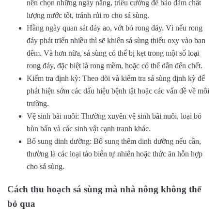
nên chọn những ngày nắng, triều cường để bảo đảm chất
lượng nước tốt, tránh rủi ro cho sá sùng.
Hằng ngày quan sát đáy ao, vớt bỏ rong đáy. Vì nếu rong
đáy phát triển nhiều thì sẽ khiến sá sùng thiếu oxy vào ban
đêm. Và hơn nữa, sá sùng có thể bị kẹt trong một số loại
rong đáy, đặc biệt là rong mềm, hoặc có thể dẫn đến chết.
Kiểm tra định kỳ: Theo dõi và kiểm tra sá sùng định kỳ để
phát hiện sớm các dấu hiệu bệnh tật hoặc các vấn đề về môi
trường.
Vệ sinh bãi nuôi: Thường xuyên vệ sinh bãi nuôi, loại bỏ
bùn bẩn và các sinh vật cạnh tranh khác.
Bổ sung dinh dưỡng: Bổ sung thêm dinh dưỡng nếu cần,
thường là các loại tảo biển tự nhiên hoặc thức ăn hỗn hợp
cho sá sùng.
Cách thu hoạch sá sùng mà nhà nông không thể
bỏ qua