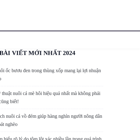
BÀI VIẾT MỚI NHẤT 2024
ôi ốc bươu đen trong thùng xốp mang lại lợi nhuận
o
 thuật nuôi cá mè hôi hiệu quả nhất mà không phải
cũng biết!
ch nuôi cá vồ đém giúp hàng nghìn người nông dân
oát nghèo
m hiểu rõ lý do tôm lột xác nhiều lần trong quá trình