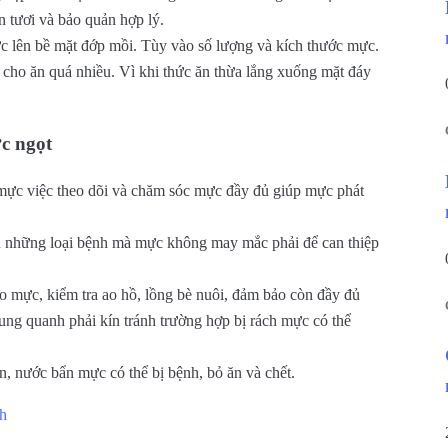
n tươi và bảo quản hợp lý.
ực lên bề mặt đớp mồi. Tùy vào số lượng và kích thước mực.
cho ăn quá nhiều. Vì khi thức ăn thừa lắng xuống mặt đáy
c ngọt
a mực việc theo dõi và chăm sóc mực đầy đủ giúp mực phát
ện những loại bệnh mà mực không may mắc phải để can thiệp
o mực, kiểm tra ao hồ, lồng bè nuôi, đảm bảo còn đầy đủ
 xung quanh phải kín tránh trường hợp bị rách mực có thể
, nước bẩn mực có thể bị bệnh, bỏ ăn và chết.