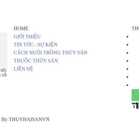
HOME
TH
GIỚI THIỆU
TIN TỨC - SỰ KIỆN
CÁCH NUÔI TRỒNG THỦY SẢN
THUỐC THỦY SẢN
LIÊN HỆ
 tức
u về
igned By THUYHAISANVN